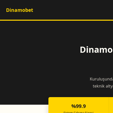
Dinamobet
Dinamo
Kuruluşunda
teknik alt
%99.9
Sistem Çalışma Süresi