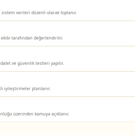
e sistem verileri düzenli olarak toplanır.
ekibi tarafından değerlendirilir.
alet ve güvenlik testleri yapılır.
i iyileştirmeler planlanır.
ünlüğü üzerinden kamuya açıklanır.