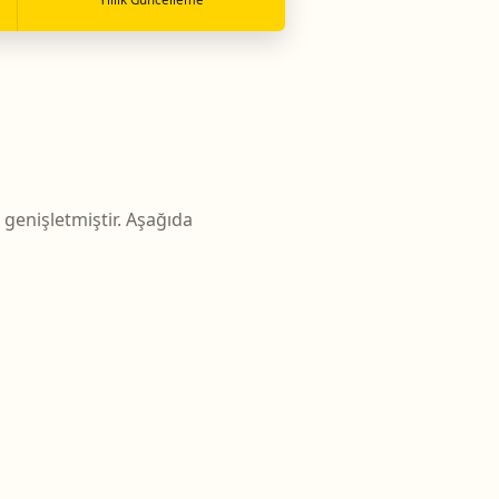
genişletmiştir. Aşağıda