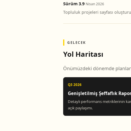
Sürüm 3.9
Nisan 2026
Topluluk projeleri sayfası oluştur
GELECEK
Yol Haritası
Önümüzdeki dönemde planlanan
Q3 2026
Genişletilmiş Şeffaflık Rapo
Detaylı performans metriklerinin k
açık paylaşımı.