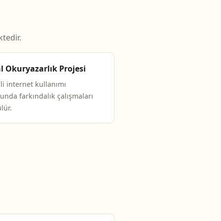
tedir.
al Okuryazarlık Projesi
i internet kullanımı
nda farkındalık çalışmaları
lür.