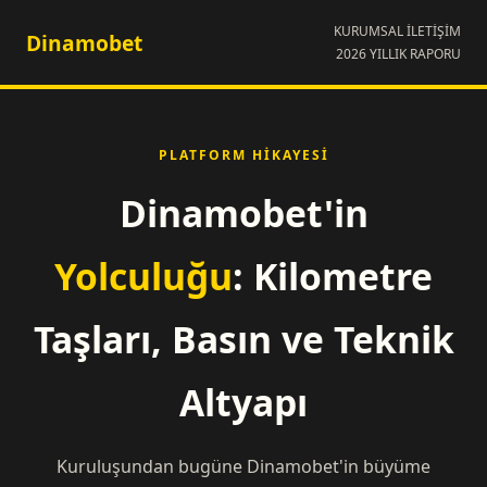
KURUMSAL İLETİŞİM
Dinamobet
2026 YILLIK RAPORU
PLATFORM HIKAYESI
Dinamobet'in
Yolculuğu
: Kilometre
Taşları, Basın ve Teknik
Altyapı
Kuruluşundan bugüne Dinamobet'in büyüme