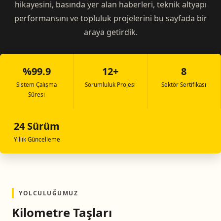
hikayesini, basında yer alan haberleri, teknik altyapı
performansını ve topluluk projelerini bu sayfada bir
araya getirdik.
%99.9
12+
8
Sistem Çalışma
Sorumluluk Projesi
Sektör Sertifikası
Süresi
24 Sürüm
Yıllık Güncelleme
YOLCULUĞUMUZ
Kilometre Taşları