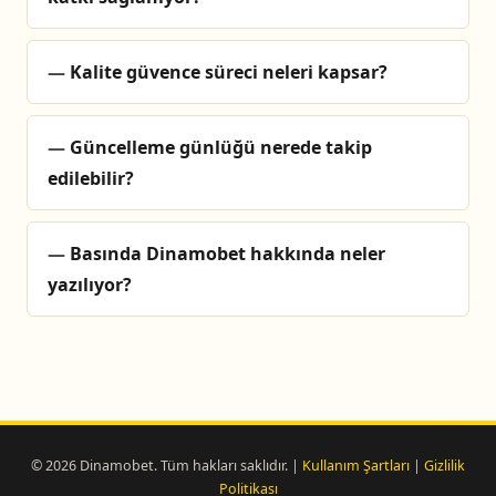
Kalite güvence süreci neleri kapsar?
Güncelleme günlüğü nerede takip
edilebilir?
Basında Dinamobet hakkında neler
yazılıyor?
© 2026 Dinamobet. Tüm hakları saklıdır. |
Kullanım Şartları
|
Gizlilik
Politikası