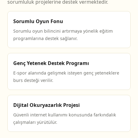
sorumluluk projelerine destek vermektedir.
Sorumlu Oyun Fonu
Sorumlu oyun bilincini artırmaya yönelik eğitim
programlarına destek sağlanır.
Genç Yetenek Destek Programı
E-spor alanında gelişmek isteyen genç yeteneklere
burs desteği verilir.
Dijital Okuryazarlık Projesi
Güvenli internet kullanımı konusunda farkındalık
çalışmaları yürütülür.