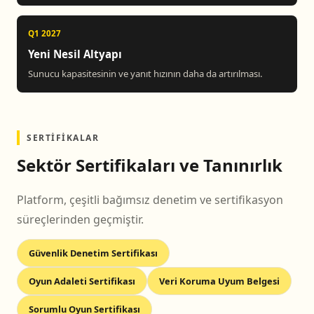
Q1 2027
Yeni Nesil Altyapı
Sunucu kapasitesinin ve yanıt hızının daha da artırılması.
SERTIFIKALAR
Sektör Sertifikaları ve Tanınırlık
Platform, çeşitli bağımsız denetim ve sertifikasyon
süreçlerinden geçmiştir.
Güvenlik Denetim Sertifikası
Oyun Adaleti Sertifikası
Veri Koruma Uyum Belgesi
Sorumlu Oyun Sertifikası