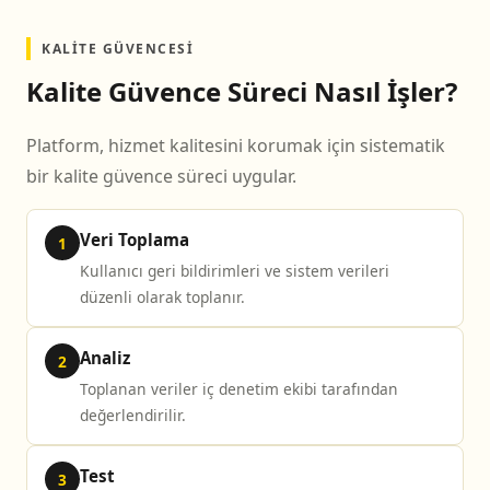
KALITE GÜVENCESI
Kalite Güvence Süreci Nasıl İşler?
Platform, hizmet kalitesini korumak için sistematik
bir kalite güvence süreci uygular.
Veri Toplama
1
Kullanıcı geri bildirimleri ve sistem verileri
düzenli olarak toplanır.
Analiz
2
Toplanan veriler iç denetim ekibi tarafından
değerlendirilir.
Test
3