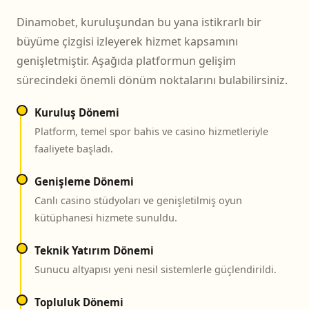
Dinamobet, kuruluşundan bu yana istikrarlı bir
büyüme çizgisi izleyerek hizmet kapsamını
genişletmiştir. Aşağıda platformun gelişim
sürecindeki önemli dönüm noktalarını bulabilirsiniz.
Kuruluş Dönemi
Platform, temel spor bahis ve casino hizmetleriyle
faaliyete başladı.
Genişleme Dönemi
Canlı casino stüdyoları ve genişletilmiş oyun
kütüphanesi hizmete sunuldu.
Teknik Yatırım Dönemi
Sunucu altyapısı yeni nesil sistemlerle güçlendirildi.
Topluluk Dönemi