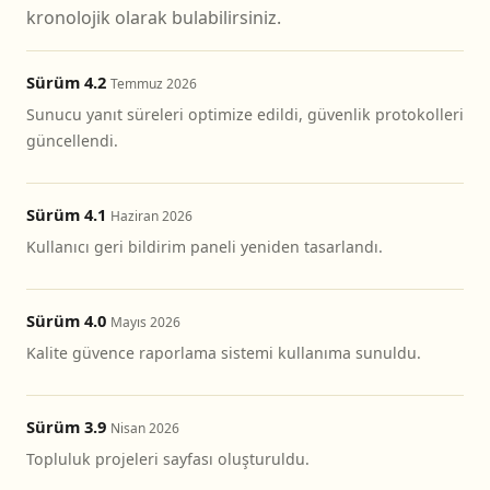
kronolojik olarak bulabilirsiniz.
Sürüm 4.2
Temmuz 2026
Sunucu yanıt süreleri optimize edildi, güvenlik protokolleri
güncellendi.
Sürüm 4.1
Haziran 2026
Kullanıcı geri bildirim paneli yeniden tasarlandı.
Sürüm 4.0
Mayıs 2026
Kalite güvence raporlama sistemi kullanıma sunuldu.
Sürüm 3.9
Nisan 2026
Topluluk projeleri sayfası oluşturuldu.