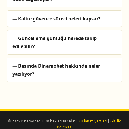
Kalite güvence süreci neleri kapsar?
Güncelleme günlüğü nerede takip
edilebilir?
Basında Dinamobet hakkında neler
yazılıyor?
© 2026 Dinamobet. Tüm hakları saklıdır. |
Kullanım Şartları
|
Gizlilik
Politikası