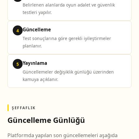
Belirlenen alanlarda oyun adalet ve güvenlik
testleri yapılır.
Güncelleme
4
Test sonuçlarına göre gerekli iyileştirmeler
planlanır.
Yayınlama
5
Güncellemeler değişiklik günlüğü üzerinden
kamuya açıklanır.
ŞEFFAFLIK
Güncelleme Günlüğü
Platformda yapılan son güncellemeleri aşağıda