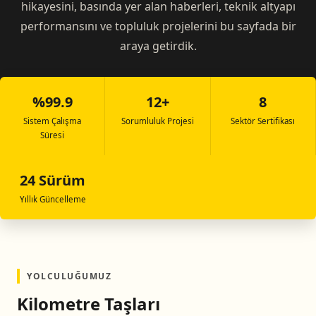
hikayesini, basında yer alan haberleri, teknik altyapı
performansını ve topluluk projelerini bu sayfada bir
araya getirdik.
%99.9
12+
8
Sistem Çalışma
Sorumluluk Projesi
Sektör Sertifikası
Süresi
24 Sürüm
Yıllık Güncelleme
YOLCULUĞUMUZ
Kilometre Taşları