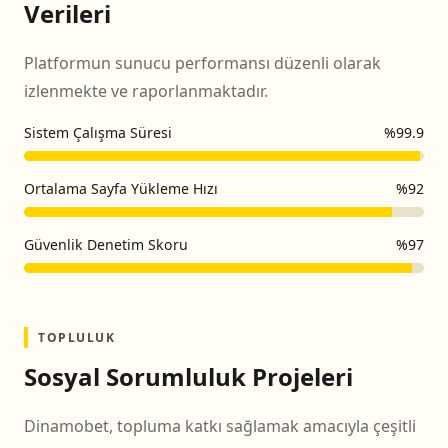
Verileri
Platformun sunucu performansı düzenli olarak
izlenmekte ve raporlanmaktadır.
Sistem Çalışma Süresi
%99.9
Ortalama Sayfa Yükleme Hızı
%92
Güvenlik Denetim Skoru
%97
TOPLULUK
Sosyal Sorumluluk Projeleri
Dinamobet, topluma katkı sağlamak amacıyla çeşitli