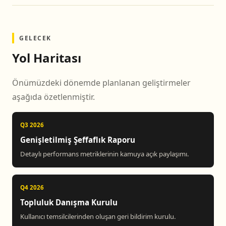
GELECEK
Yol Haritası
Önümüzdeki dönemde planlanan geliştirmeler
aşağıda özetlenmiştir.
Q3 2026
Genişletilmiş Şeffaflık Raporu
Detaylı performans metriklerinin kamuya açık paylaşımı.
Q4 2026
Topluluk Danışma Kurulu
Kullanıcı temsilcilerinden oluşan geri bildirim kurulu.