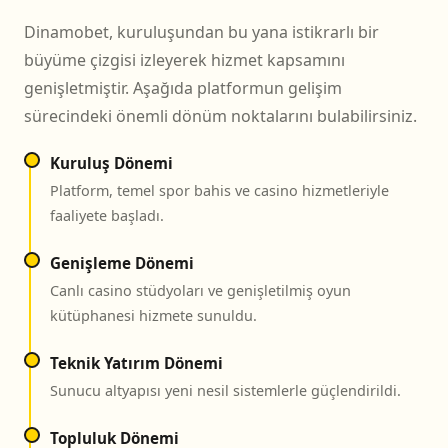
Dinamobet, kuruluşundan bu yana istikrarlı bir
büyüme çizgisi izleyerek hizmet kapsamını
genişletmiştir. Aşağıda platformun gelişim
sürecindeki önemli dönüm noktalarını bulabilirsiniz.
Kuruluş Dönemi
Platform, temel spor bahis ve casino hizmetleriyle
faaliyete başladı.
Genişleme Dönemi
Canlı casino stüdyoları ve genişletilmiş oyun
kütüphanesi hizmete sunuldu.
Teknik Yatırım Dönemi
Sunucu altyapısı yeni nesil sistemlerle güçlendirildi.
Topluluk Dönemi