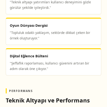
"Teknik altyapı yatırımları kullanıcı deneyimini gözle
görülür şekilde iyileştirdi."
Oyun Dünyası Dergisi
"Topluluk odaklı yaklaşım, sektörde dikkat çeken bir
örnek oluşturuyor."
Dijital Eğlence Bülteni
"Şeffaflık raporlaması, kullanıcı güvenini artıran bir
adım olarak öne çıkıyor."
PERFORMANS
Teknik Altyapı ve Performans