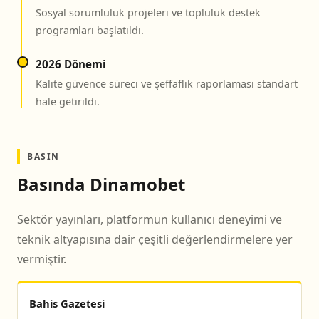
Sosyal sorumluluk projeleri ve topluluk destek
programları başlatıldı.
2026 Dönemi
Kalite güvence süreci ve şeffaflık raporlaması standart
hale getirildi.
BASIN
Basında Dinamobet
Sektör yayınları, platformun kullanıcı deneyimi ve
teknik altyapısına dair çeşitli değerlendirmelere yer
vermiştir.
Bahis Gazetesi