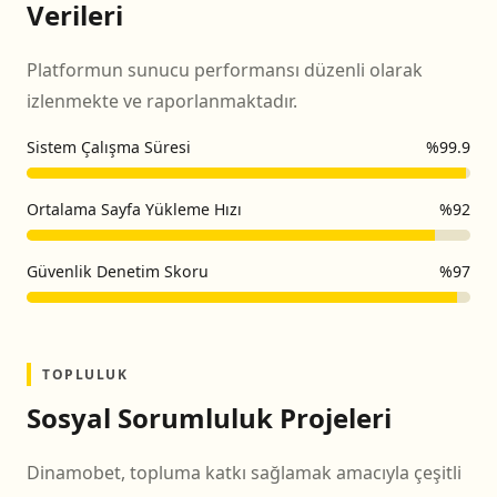
Verileri
Platformun sunucu performansı düzenli olarak
izlenmekte ve raporlanmaktadır.
Sistem Çalışma Süresi
%99.9
Ortalama Sayfa Yükleme Hızı
%92
Güvenlik Denetim Skoru
%97
TOPLULUK
Sosyal Sorumluluk Projeleri
Dinamobet, topluma katkı sağlamak amacıyla çeşitli