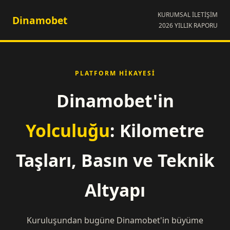
KURUMSAL İLETİŞİM
Dinamobet
2026 YILLIK RAPORU
PLATFORM HIKAYESI
Dinamobet'in
Yolculuğu
: Kilometre
Taşları, Basın ve Teknik
Altyapı
Kuruluşundan bugüne Dinamobet'in büyüme