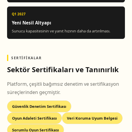
Q1 2027
Yeni Nesil Altyapı
Sunucu kapasitesinin ve yanıt hızının daha da artırılması.
SERTIFIKALAR
Sektör Sertifikaları ve Tanınırlık
Platform, çeşitli bağımsız denetim ve sertifikasyon
süreçlerinden geçmiştir.
Güvenlik Denetim Sertifikası
Oyun Adaleti Sertifikası
Veri Koruma Uyum Belgesi
Sorumlu Oyun Sertifikası